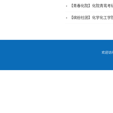
【青春化院】化院青鸾考
【缤纷社团】化学化工学
欢迎访问